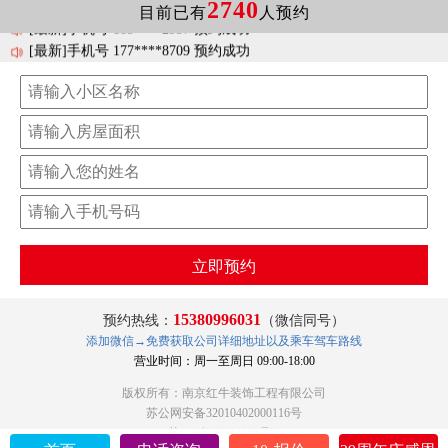
2740
[最新]手机号 185****2957 预约成功
目前已有
人预约
[最新]手机号 177****8709 预约成功
[最新]手机号 181****8835 预约成功
[最新]手机号 138****8929 预约成功
[最新]手机号 138****3560 预约成功
立即预约
15380996031
预约热线：
（微信同号）
添加微信→免费获取公司详细地址以及乘车驾车路线
营业时间：周一至周日 09:00-18:00
版权所有：南京红牛装饰工程有限公司
苏公网安备32010402000116号
苏ICP备09033166号-6