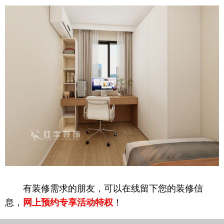
[最新]手机号 158****3528 预约成功
[最新]手机号 173****4013 预约成功
有装修需求的朋友，可以在线留下您的装修信
[最新]手机号 177****1078 预约成功
息，
网上预约专享活动特权
！
[最新]手机号 158****7971 预约成功
[最新]手机号 138****9114 预约成功