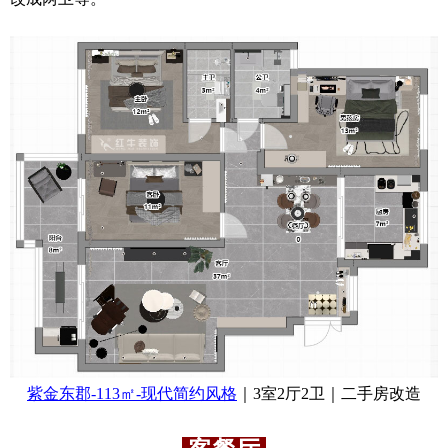
紫金东郡-113㎡-现代简约风格
｜3室2厅2卫｜二手房改造