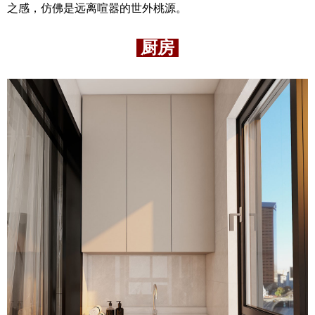
之感，仿佛是远离喧嚣的世外桃源。
厨房