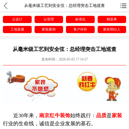
从毫米级工艺到安全弦：总经理突击工地巡查
云设计
云管理
标准化
精菜单
工地直播
家装案例
客户评价
家装明白人
从毫米级工艺到安全弦：总经理突击工地巡查
发布时间：2026-05-05 17:14:37
近30年来，
南京红牛装饰
始终践行：
品质
是
家装
行业的生命线，诚信是企业发展的基石。