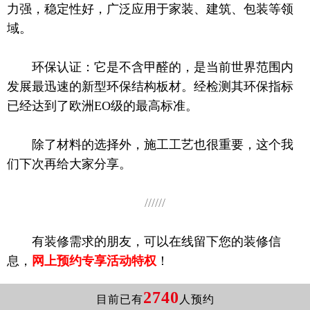
力强，稳定性好，广泛应用于家装、建筑、包装等领
域。
环保认证：它是不含甲醛的，是当前世界范围内
发展最迅速的新型环保结构板材。经检测其环保指标
已经达到了欧洲EO级的最高标准。
除了材料的选择外，施工工艺也很重要，这个我
们下次再给大家分享。
//////
[最新]手机号 158****3528 预约成功
有装修需求的朋友，可以在线留下您的装修信
[最新]手机号 173****4013 预约成功
息，
网上预约专享活动特权
！
[最新]手机号 177****1078 预约成功
[最新]手机号 158****7971 预约成功
2740
[最新]手机号 138****9114 预约成功
目前已有
人预约